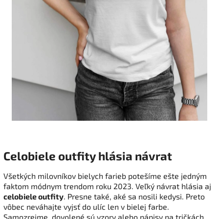
Celobiele outfity hlásia návrat
Všetkých milovníkov bielych farieb potešíme ešte jedným
faktom módnym trendom roku 2023. Veľký návrat hlásia aj
celobiele outfity
. Presne také, aké sa nosili kedysi. Preto
vôbec neváhajte vyjsť do ulíc len v bielej farbe.
Samozrejme, dovolené sú vzory alebo nápisy na tričkách.