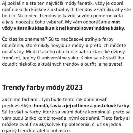
Aj pokiaľ nie ste ten najväčší módy fanatik, vždy je dobré
mať niekoľko kúskov z aktuálnych trendov v šatníku, aby ste
boli in. Nakoniec, trendov je každú sezónu pomerne veľa
a je si naozaj z čoho vyberať. My vám odporúčame
mať
vždy v šatníku klasiku a k nej kombinovať módne kúsky
.
Čo klasika znamená? Sú to nadčasové strihy a farby
oblečenia, ktoré nikdy nevýjdu z módy, a preto ich môžete
nosiť vždy. Medzi takého oblečenie patria klasické džínsy,
trenčkot, legíny či univerzálne sako. K nim sa už stačí iba
doladiť niekoľko aktuálnych trendov a outfit je na svete!
Trendy farby módy 2023
Začnime farbami. Tým bude tento rok dominovať
predovšetkým
hnedá, ťavia a jej odtiene a pastelové farby
.
Sú to všetky farby, ktoré sa veľmi dobre kombinujú, preto sa
vám budú ľahko kombinovať s inými odtieňmi. Tieto farby si
môžete zvoliť na akýkoľvek tip oblečenia, či už sa jedná
o jarný trenčkot alebo nohavice.