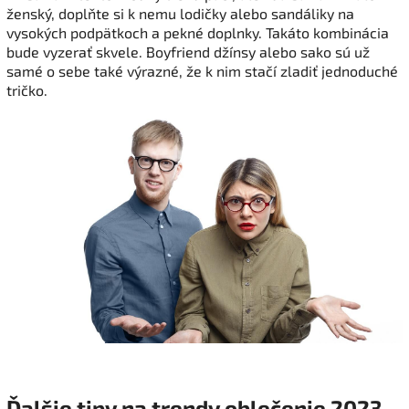
ženský, doplňte si k nemu lodičky alebo sandáliky na
vysokých podpätkoch a pekné doplnky. Takáto kombinácia
bude vyzerať skvele. Boyfriend džínsy alebo sako sú už
samé o sebe také výrazné, že k nim stačí zladiť jednoduché
tričko.
Ďalšie tipy na trendy oblečenie 2023