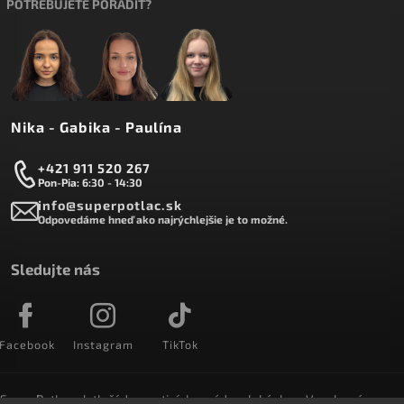
POTREBUJETE PORADIŤ?
Nika - Gabika - Paulína
+421 911 520 267
Pon-Pia: 6:30 - 14:30
info@superpotlac.sk
Odpovedáme hneď ako najrýchlejšie je to možné.
Sledujte nás
Facebook
Instagram
TikTok
SuperPotlac.sk tlačí denne tisícky módnych kúskov. Vyrobené na