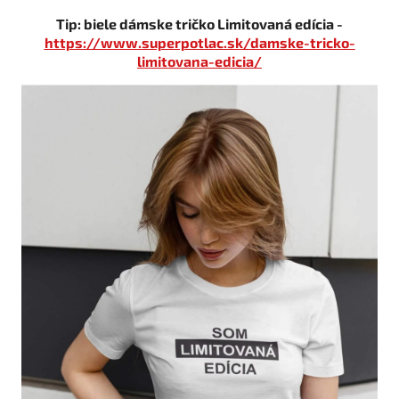
Tip: biele dámske tričko Limitovaná edícia -
https://www.superpotlac.sk/damske-tricko-
limitovana-edicia/