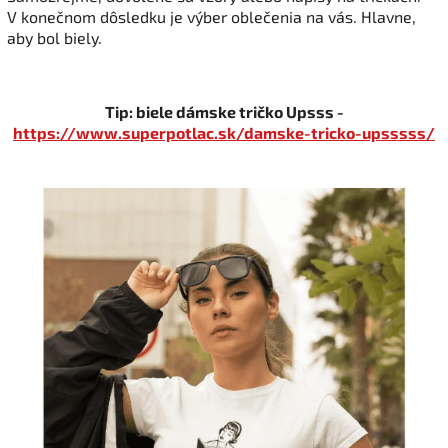
V konečnom dôsledku je výber oblečenia na vás. Hlavne,
aby bol biely.
Tip: biele dámske tričko Upsss -
https://www.superpotlac.sk/damske-tricko-upsssss/