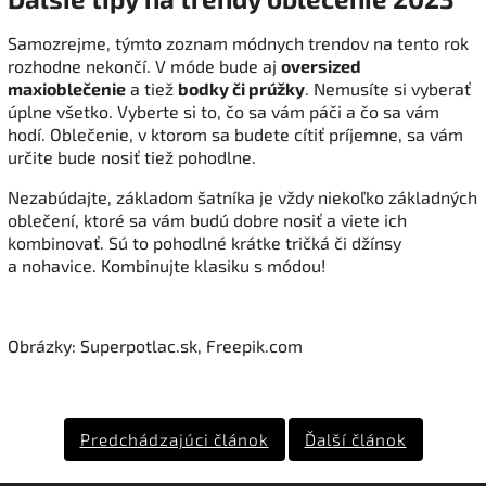
Samozrejme, týmto zoznam módnych trendov na tento rok
rozhodne nekončí. V móde bude aj
oversized
maxioblečenie
a tiež
bodky či prúžky
. Nemusíte si vyberať
úplne všetko. Vyberte si to, čo sa vám páči a čo sa vám
hodí. Oblečenie, v ktorom sa budete cítiť príjemne, sa vám
určite bude nosiť tiež pohodlne.
Nezabúdajte, základom šatníka je vždy niekoľko základných
oblečení, ktoré sa vám budú dobre nosiť a viete ich
kombinovať. Sú to pohodlné krátke tričká či džínsy
a nohavice. Kombinujte klasiku s módou!
Obrázky: Superpotlac.sk, Freepik.com
Predchádzajúci článok
Ďalší článok