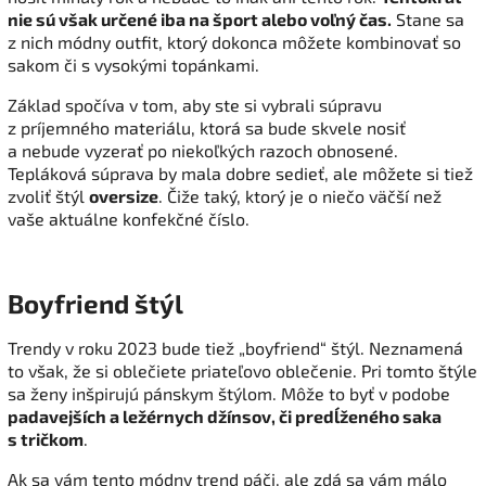
nie sú však určené iba na šport alebo voľný čas.
Stane sa
z nich módny outfit, ktorý dokonca môžete kombinovať so
sakom či s vysokými topánkami.
Základ spočíva v tom, aby ste si vybrali súpravu
z príjemného materiálu, ktorá sa bude skvele nosiť
a nebude vyzerať po niekoľkých razoch obnosené.
Tepláková súprava by mala dobre sedieť, ale môžete si tiež
zvoliť štýl
oversize
. Čiže taký, ktorý je o niečo väčší než
vaše aktuálne konfekčné číslo.
Boyfriend štýl
Trendy v roku 2023 bude tiež „boyfriend“ štýl. Neznamená
to však, že si oblečiete priateľovo oblečenie. Pri tomto štýle
sa ženy inšpirujú pánskym štýlom. Môže to byť v podobe
padavejších a ležérnych džínsov, či predĺženého saka
s tričkom
.
Ak sa vám tento módny trend páči, ale zdá sa vám málo